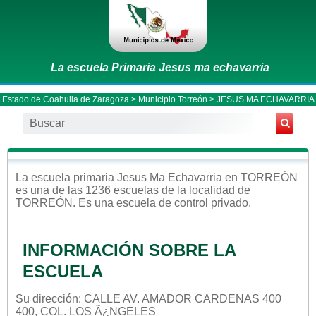
La escuela Primaria Jesus ma echavarria
Estado de Coahuila de Zaragoza
>
Municipio Torreón
> JESUS MA ECHAVARRIA
La escuela
primaria
Jesus Ma Echavarria
en
TORREÓN
es una de las 1236 escuelas de la localidad de
TORREÓN
. Es una escuela de control
privado
.
INFORMACIÓN SOBRE LA
ESCUELA
Su dirección: CALLE AV. AMADOR CARDENAS 400
400, COL. LOS Ã¿NGELES