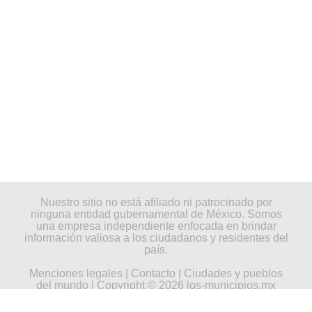
Nuestro sitio no está afiliado ni patrocinado por
ninguna entidad gubernamental de México. Somos
una empresa independiente enfocada en brindar
información valiosa a los ciudadanos y residentes del
país.
Menciones legales
|
Contacto
|
Ciudades y pueblos
del mundo
| Copyright © 2026 los-municipios.mx
Todos los derechos reservados