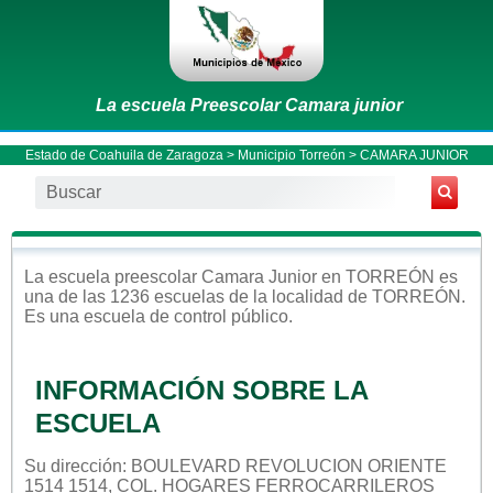
La escuela Preescolar Camara junior
Estado de Coahuila de Zaragoza
>
Municipio Torreón
> CAMARA JUNIOR
La escuela
preescolar
Camara Junior
en
TORREÓN
es
una de las 1236 escuelas de la localidad de
TORREÓN
.
Es una escuela de control
público
.
INFORMACIÓN SOBRE LA
ESCUELA
Su dirección: BOULEVARD REVOLUCION ORIENTE
1514 1514, COL. HOGARES FERROCARRILEROS