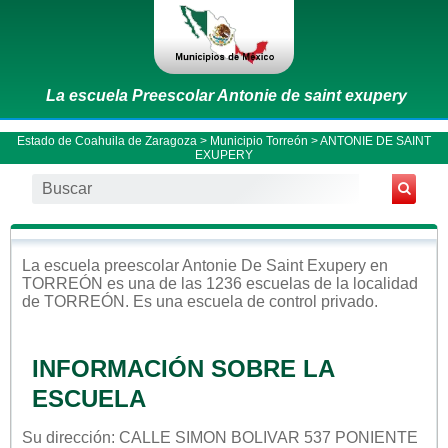
La escuela Preescolar Antonie de saint exupery
Estado de Coahuila de Zaragoza
>
Municipio Torreón
> ANTONIE DE SAINT
EXUPERY
La escuela
preescolar
Antonie De Saint Exupery
en
TORREÓN
es una de las 1236 escuelas de la localidad
de
TORREÓN
. Es una escuela de control
privado
.
INFORMACIÓN SOBRE LA
ESCUELA
Su dirección: CALLE SIMON BOLIVAR 537 PONIENTE