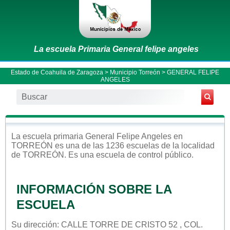
La escuela Primaria General felipe angeles
Estado de Coahuila de Zaragoza
>
Municipio Torreón
> GENERAL FELIPE
ANGELES
La escuela
primaria
General Felipe Angeles
en
TORREÓN
es una de las 1236 escuelas de la localidad
de
TORREÓN
. Es una escuela de control
público
.
INFORMACIÓN SOBRE LA
ESCUELA
Su dirección: CALLE TORRE DE CRISTO 52 , COL.