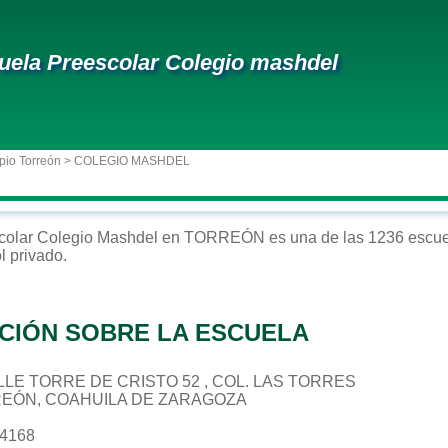
uela Preescolar Colegio mashdel
pio Torreón
> COLEGIO MASHDEL
colar
Colegio Mashdel
en
TORREÓN
es una de las 1236 escue
ol
privado
.
CIÓN SOBRE LA ESCUELA
CALLE TORRE DE CRISTO 52 , COL. LAS TORRES
REÓN, COAHUILA DE ZARAGOZA
14168