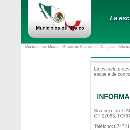
La esc
Municipios de México >
Estado de Coahuila de Zaragoza
>
Munici
La escuela
prees
escuela de contr
INFORMA
Su dirección: 
CP 27085, TOR
Teléfono: 87472