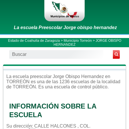
La escuela Preescolar Jorge obispo hernandez
Estado de Coahuila de Zaragoza
>
Municipio Torreón
> JORGE OBISPO
HERNANDEZ
La escuela
preescolar
Jorge Obispo Hernandez
en
TORREÓN
es una de las 1236 escuelas de la localidad
de
TORREÓN
. Es una escuela de control
público
.
INFORMACIÓN SOBRE LA
ESCUELA
Su dirección: CALLE HALCONES , COL.