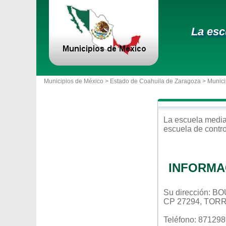
La esc
Municipios de México >
Estado de Coahuila de Zaragoza
>
Munici
La escuela
media
escuela de contr
INFORMA
Su dirección:
CP 27294, TOR
Teléfono: 87129