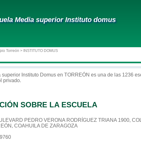
uela Media superior Instituto domus
pio Torreón
> INSTITUTO DOMUS
 superior
Instituto Domus
en
TORREÓN
es una de las 1236 es
ol
privado
.
CIÓN SOBRE LA ESCUELA
 BOULEVARD PEDRO VERONA RODRÍGUEZ TRIANA 1900, CO
REÓN, COAHUILA DE ZARAGOZA
89760