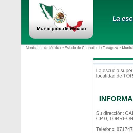
La esc
Municipios de México >
Estado de Coahuila de Zaragoza
>
Munici
La escuela
super
localidad de
TO
INFORMA
Su dirección: 
CP 0, TORREÓ
Teléfono: 87174