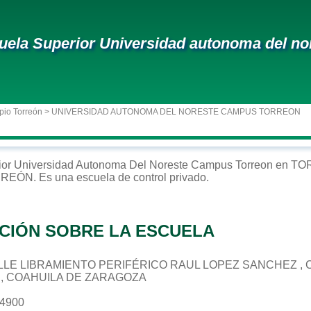
uela Superior Universidad autonoma del no
pio Torreón
> UNIVERSIDAD AUTONOMA DEL NORESTE CAMPUS TORREON
ior
Universidad Autonoma Del Noreste Campus Torreon
en
TO
RREÓN
. Es una escuela de control
privado
.
CIÓN SOBRE LA ESCUELA
CALLE LIBRAMIENTO PERIFÉRICO RAUL LOPEZ SANCHEZ , C
N, COAHUILA DE ZARAGOZA
74900