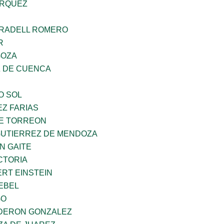
ARQUEZ
RRADELL ROMERO
R
GOZA
 DE CUENCA
O SOL
Z FARIAS
E TORREON
GUTIERREZ DE MENDOZA
N GAITE
CTORIA
ERT EINSTEIN
EBEL
GO
DERON GONZALEZ