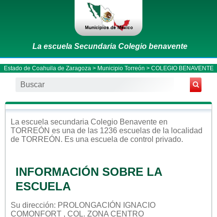
La escuela Secundaria Colegio benavente
Estado de Coahuila de Zaragoza
>
Municipio Torreón
> COLEGIO BENAVENTE
La escuela
secundaria
Colegio Benavente
en
TORREÓN
es una de las 1236 escuelas de la localidad
de
TORREÓN
. Es una escuela de control
privado
.
INFORMACIÓN SOBRE LA
ESCUELA
Su dirección: PROLONGACIÓN IGNACIO
COMONFORT , COL. ZONA CENTRO