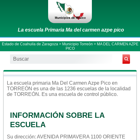
La escuela Primaria Ma del carmen azpe pico
Estado de Coahuila de Zaragoza
>
Municipio Torreón
> MA DEL CARMEN AZPE
PICO
La escuela
primaria
Ma Del Carmen Azpe Pico
en
TORREÓN
es una de las 1236 escuelas de la localidad
de
TORREÓN
. Es una escuela de control
público
.
INFORMACIÓN SOBRE LA
ESCUELA
Su dirección: AVENIDA PRIMAVERA 1100 ORIENTE