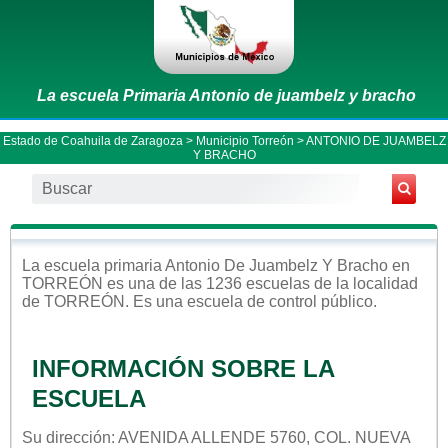
La escuela Primaria Antonio de juambelz y bracho
Estado de Coahuila de Zaragoza
>
Municipio Torreón
> ANTONIO DE JUAMBELZ
Y BRACHO
La escuela
primaria
Antonio De Juambelz Y Bracho
en
TORREÓN
es una de las 1236 escuelas de la localidad
de
TORREÓN
. Es una escuela de control
público
.
INFORMACIÓN SOBRE LA
ESCUELA
Su dirección: AVENIDA ALLENDE 5760, COL. NUEVA