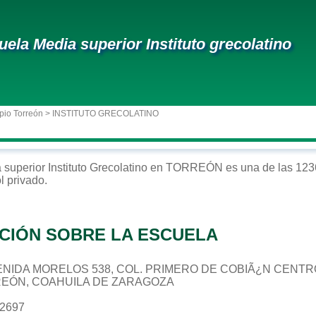
uela Media superior Instituto grecolatino
pio Torreón
> INSTITUTO GRECOLATINO
 superior
Instituto Grecolatino
en
TORREÓN
es una de las 123
ol
privado
.
CIÓN SOBRE LA ESCUELA
 AVENIDA MORELOS 538, COL. PRIMERO DE COBIÃ¿N CENT
REÓN, COAHUILA DE ZARAGOZA
62697