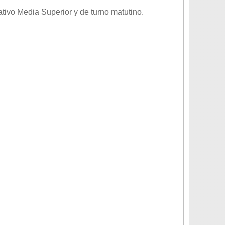
ativo
Media Superior
y de turno
matutino
.