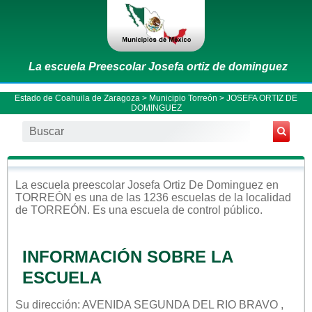
La escuela Preescolar Josefa ortiz de dominguez
Estado de Coahuila de Zaragoza
>
Municipio Torreón
> JOSEFA ORTIZ DE
DOMINGUEZ
La escuela
preescolar
Josefa Ortiz De Dominguez
en
TORREÓN
es una de las 1236 escuelas de la localidad
de
TORREÓN
. Es una escuela de control
público
.
INFORMACIÓN SOBRE LA
ESCUELA
Su dirección: AVENIDA SEGUNDA DEL RIO BRAVO ,