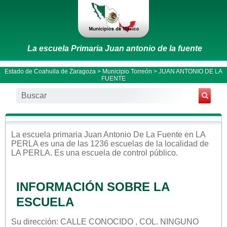
La escuela Primaria Juan antonio de la fuente
Estado de Coahuila de Zaragoza
>
Municipio Torreón
> JUAN ANTONIO DE LA
FUENTE
La escuela
primaria
Juan Antonio De La Fuente
en
LA
PERLA
es una de las 1236 escuelas de la localidad de
LA PERLA
. Es una escuela de control
público
.
INFORMACIÓN SOBRE LA
ESCUELA
Su dirección: CALLE CONOCIDO , COL. NINGUNO