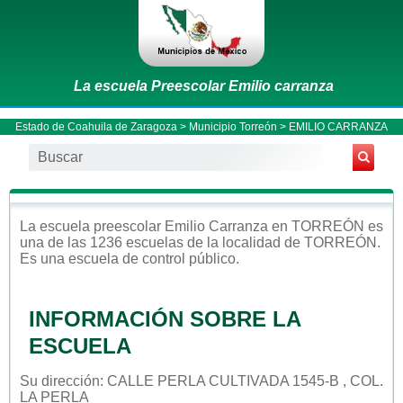
La escuela Preescolar Emilio carranza
Estado de Coahuila de Zaragoza
>
Municipio Torreón
> EMILIO CARRANZA
La escuela
preescolar
Emilio Carranza
en
TORREÓN
es
una de las 1236 escuelas de la localidad de
TORREÓN
.
Es una escuela de control
público
.
INFORMACIÓN SOBRE LA
ESCUELA
Su dirección: CALLE PERLA CULTIVADA 1545-B , COL.
LA PERLA