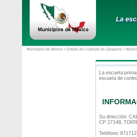
La esc
Municipios de México >
Estado de Coahuila de Zaragoza
>
Munici
La escuela
prima
escuela de contr
INFORMA
Su dirección: 
CP 27148, TOR
Teléfono: 87171