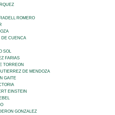
ARQUEZ
RRADELL ROMERO
R
GOZA
 DE CUENCA
O SOL
Z FARIAS
E TORREON
GUTIERREZ DE MENDOZA
N GAITE
CTORIA
ERT EINSTEIN
EBEL
GO
DERON GONZALEZ