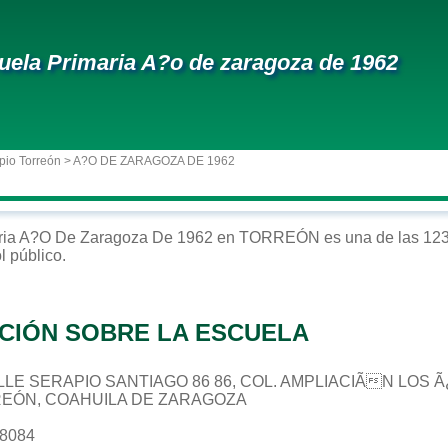
uela Primaria A?o de zaragoza de 1962
pio Torreón
> A?O DE ZARAGOZA DE 1962
ria
A?o De Zaragoza De 1962
en
TORREÓN
es una de las 123
ol
público
.
CIÓN SOBRE LA ESCUELA
CALLE SERAPIO SANTIAGO 86 86, COL. AMPLIACIÃN LOS
REÓN, COAHUILA DE ZARAGOZA
28084