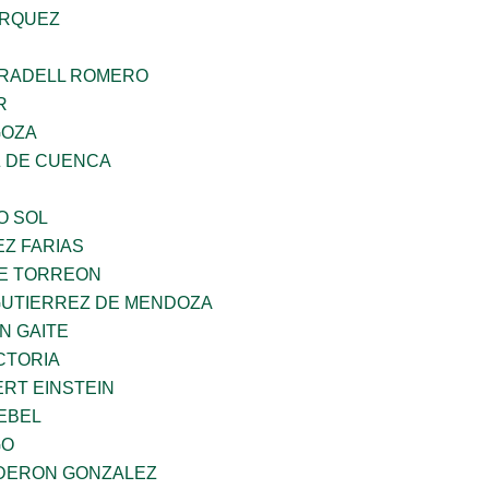
ARQUEZ
RRADELL ROMERO
R
GOZA
 DE CUENCA
O SOL
Z FARIAS
E TORREON
GUTIERREZ DE MENDOZA
N GAITE
CTORIA
ERT EINSTEIN
EBEL
GO
DERON GONZALEZ