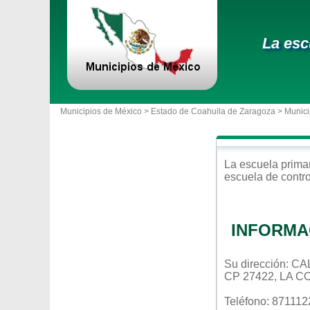
La esc
Municipios de México >
Estado de Coahuila de Zaragoza
>
Munici
La escuela
prima
escuela de contr
INFORMA
Su dirección:
CP 27422, LA 
Teléfono: 87111