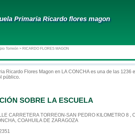
uela Primaria Ricardo flores magon
pio Torreón
> RICARDO FLORES MAGON
ria
Ricardo Flores Magon
en
LA CONCHA
es una de las 1236 e
ol
público
.
CIÓN SOBRE LA ESCUELA
 CALLE CARRETERA TORREON-SAN PEDRO KILOMETRO 8 , 
CONCHA, COAHUILA DE ZARAGOZA
22351