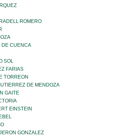
ARQUEZ
RRADELL ROMERO
R
GOZA
 DE CUENCA
O SOL
Z FARIAS
E TORREON
GUTIERREZ DE MENDOZA
N GAITE
CTORIA
ERT EINSTEIN
EBEL
GO
DERON GONZALEZ