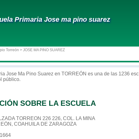
uela Primaria Jose ma pino suarez
pio Torreón
> JOSE MA PINO SUAREZ
ria
Jose Ma Pino Suarez
en
TORREÓN
es una de las 1236 esc
ol
público
.
CIÓN SOBRE LA ESCUELA
CALZADA TORREON 226 226, COL. LA MINA
REÓN, COAHUILA DE ZARAGOZA
41664