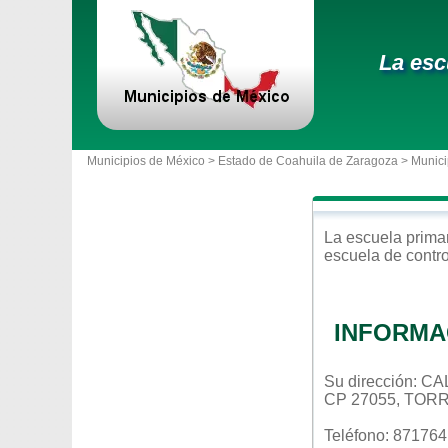
La esc
Municipios de México >
Estado de Coahuila de Zaragoza
>
Munici
La escuela
prima
escuela de contr
INFORMA
Su dirección: 
CP 27055, TOR
Teléfono: 87176