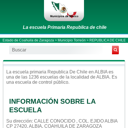
La escuela Primaria Republica de chile
Estado de Coahuila de Zaragoza
>
Municipio Torreón
> REPUBLICA DE CHILE
La escuela
primaria
Republica De Chile
en
ALBIA
es
una de las 1236 escuelas de la localidad de
ALBIA
. Es
una escuela de control
público
.
INFORMACIÓN SOBRE LA
ESCUELA
Su dirección: CALLE CONOCIDO , COL. EJIDO ALBIA
CP 27420, ALBIA, COAHUILA DE ZARAGOZA