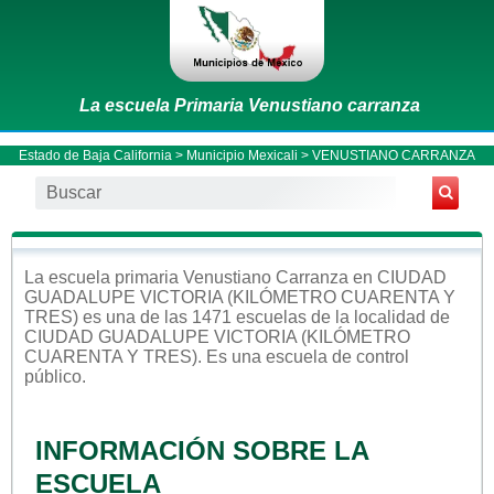
La escuela Primaria Venustiano carranza
Estado de Baja California
>
Municipio Mexicali
> VENUSTIANO CARRANZA
La escuela
primaria
Venustiano Carranza
en
CIUDAD
GUADALUPE VICTORIA (KILÓMETRO CUARENTA Y
TRES)
es una de las 1471 escuelas de la localidad de
CIUDAD GUADALUPE VICTORIA (KILÓMETRO
CUARENTA Y TRES)
. Es una escuela de control
público
.
INFORMACIÓN SOBRE LA
ESCUELA