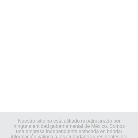
Nuestro sitio no está afiliado ni patrocinado por
ninguna entidad gubernamental de México. Somos
una empresa independiente enfocada en brindar
información valiosa a los ciudadanos y residentes del