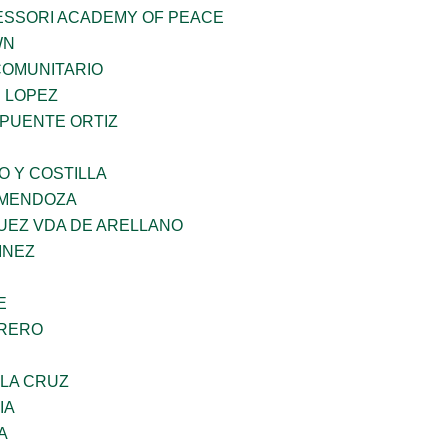
ESSORI ACADEMY OF PEACE
WN
OMUNITARIO
E LOPEZ
 PUENTE ORTIZ
O Y COSTILLA
 MENDOZA
UEZ VDA DE ARELLANO
INEZ
E
RRERO
 LA CRUZ
IA
A