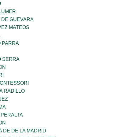
O
LUMER
Z DE GUEVARA
PEZ MATEOS
L
O PARRA
O SERRA
ON
RI
MONTESSORI
A RADILLO
NEZ
MA
 PERALTA
ON
A DE DE LA MADRID