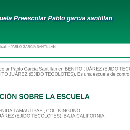
uela Preescolar Pablo garcia santillan
icali
> PABLO GARCIA SANTILLAN
colar
Pablo Garcia Santillan
en
BENITO JUÁREZ (EJIDO TE
ITO JUÁREZ (EJIDO TECOLOTES)
. Es una escuela de contro
CIÓN SOBRE LA ESCUELA
AVENIDA TAMAULIPAS , COL. NINGUNO
JUÁREZ (EJIDO TECOLOTES), BAJA CALIFORNIA