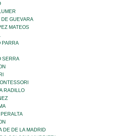
O
LUMER
Z DE GUEVARA
PEZ MATEOS
L
O PARRA
O SERRA
ON
RI
MONTESSORI
A RADILLO
NEZ
MA
 PERALTA
ON
A DE DE LA MADRID