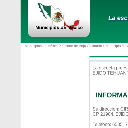
La esc
Municipios de México >
Estado de Baja California
>
Municipio Mex
La escuela
prees
EJIDO TEHUAN
INFORMA
Su dirección: 
CP 21904, EJI
Teléfono: 65851