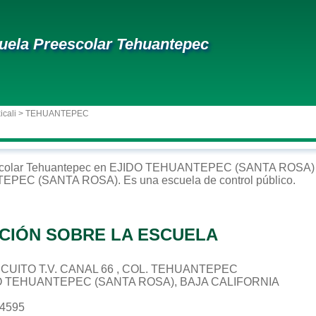
uela Preescolar Tehuantepec
icali
> TEHUANTEPEC
colar
Tehuantepec
en
EJIDO TEHUANTEPEC (SANTA ROSA)
TEPEC (SANTA ROSA)
. Es una escuela de control
público
.
CIÓN SOBRE LA ESCUELA
CIRCUITO T.V. CANAL 66 , COL. TEHUANTEPEC
DO TEHUANTEPEC (SANTA ROSA), BAJA CALIFORNIA
74595