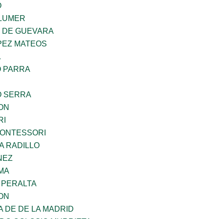
O
LUMER
Z DE GUEVARA
PEZ MATEOS
L
O PARRA
O SERRA
ON
RI
MONTESSORI
A RADILLO
NEZ
MA
 PERALTA
ON
A DE DE LA MADRID