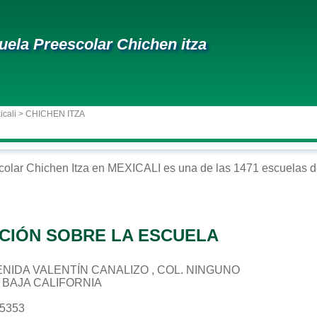
uela Preescolar Chichen itza
icali
> CHICHEN ITZA
colar
Chichen Itza
en
MEXICALI
es una de las 1471 escuelas d
CIÓN SOBRE LA ESCUELA
AVENIDA VALENTÍN CANALIZO , COL. NINGUNO
, BAJA CALIFORNIA
95353