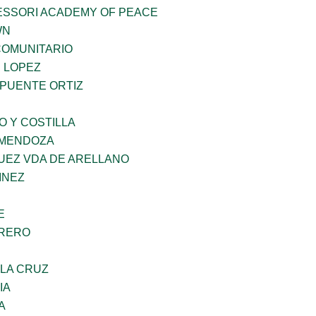
ESSORI ACADEMY OF PEACE
WN
OMUNITARIO
E LOPEZ
 PUENTE ORTIZ
O Y COSTILLA
 MENDOZA
UEZ VDA DE ARELLANO
INEZ
E
RRERO
 LA CRUZ
IA
A