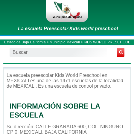
La escuela Preescolar Kids world preschool
Estado de Baja California
>
Municipio Mexicali
> KIDS WORLD PRESCHOOL
La escuela
preescolar
Kids World Preschool
en
MEXICALI
es una de las 1471 escuelas de la localidad
de
MEXICALI
. Es una escuela de control
privado
.
INFORMACIÓN SOBRE LA
ESCUELA
Su dirección: CALLE GRANADA 600, COL. NINGUNO
CP 0, MEXICALI, BAJA CALIFORNIA