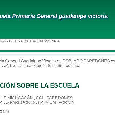
uela Primaria General guadalupe victoria
icali
> GENERAL GUADALUPE VICTORIA
ria
General Guadalupe Victoria
en
POBLADO PAREDONES
es
EDONES
. Es una escuela de control
público
.
CIÓN SOBRE LA ESCUELA
CALLE MICHOACÁN , COL. PAREDONES
LADO PAREDONES, BAJA CALIFORNIA
40459