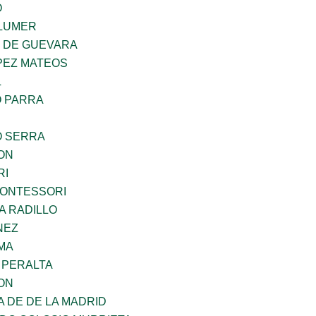
O
LUMER
Z DE GUEVARA
PEZ MATEOS
L
O PARRA
O SERRA
ON
RI
MONTESSORI
A RADILLO
NEZ
MA
 PERALTA
ON
A DE DE LA MADRID