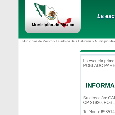
La esc
Municipios de México >
Estado de Baja California
>
Municipio Mex
La escuela
prima
POBLADO PAR
INFORMA
Su dirección: 
CP 21920, POB
Teléfono: 65851