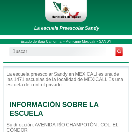
La escuela Preescolar Sandy
Estado de Baja California
>
Municipio Mexicali
> SANDY
La escuela
preescolar
Sandy
en
MEXICALI
es una de
las 1471 escuelas de la localidad de
MEXICALI
. Es una
escuela de control
privado
.
INFORMACIÓN SOBRE LA
ESCUELA
Su dirección: AVENIDA RÍO CHAMPOTÓN , COL. EL
CÓNDOR