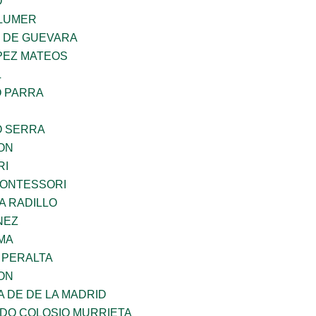
O
LUMER
Z DE GUEVARA
PEZ MATEOS
L
O PARRA
O SERRA
ON
RI
MONTESSORI
A RADILLO
NEZ
MA
 PERALTA
ON
A DE DE LA MADRID
LDO COLOSIO MURRIETA