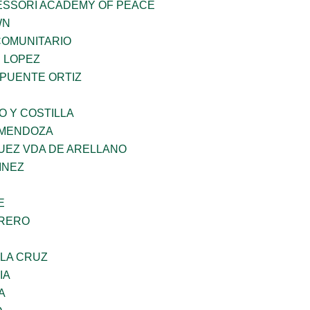
ESSORI ACADEMY OF PEACE
WN
OMUNITARIO
E LOPEZ
 PUENTE ORTIZ
O Y COSTILLA
 MENDOZA
UEZ VDA DE ARELLANO
INEZ
E
RRERO
 LA CRUZ
IA
A