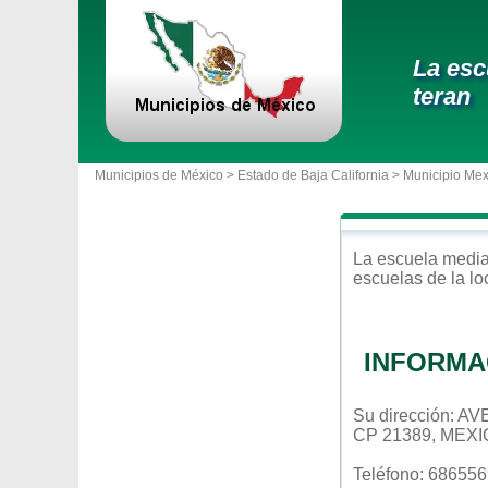
La esc
teran
Municipios de México >
Estado de Baja California
>
Municipio Mex
La escuela
media
escuelas de la l
INFORMA
Su dirección: 
CP 21389, MEXI
Teléfono: 68655