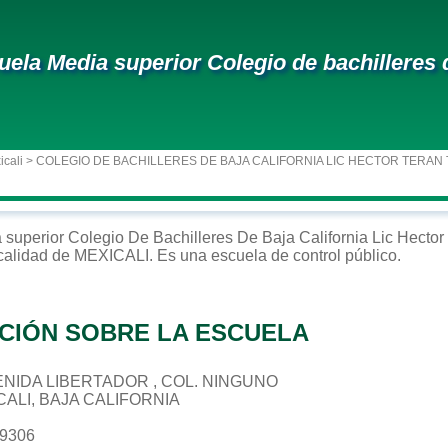
uela Media superior Colegio de bachilleres de
icali
> COLEGIO DE BACHILLERES DE BAJA CALIFORNIA LIC HECTOR TERAN
 superior
Colegio De Bachilleres De Baja California Lic Hector
ocalidad de
MEXICALI
. Es una escuela de control
público
.
CIÓN SOBRE LA ESCUELA
AVENIDA LIBERTADOR , COL. NINGUNO
CALI, BAJA CALIFORNIA
69306