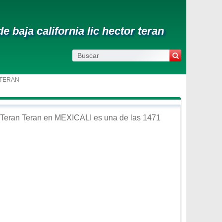
 baja california lic hector teran
 TERAN
 Teran Teran
en
MEXICALI
es una de las 1471