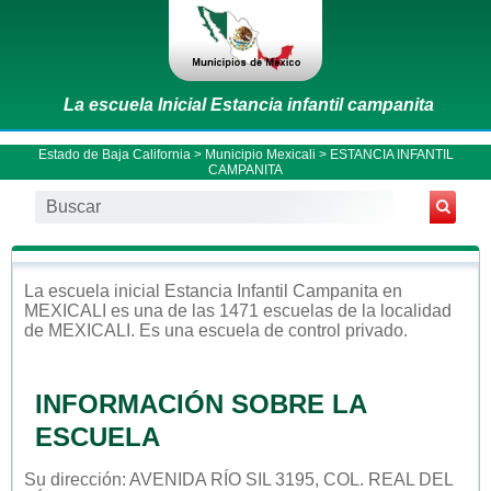
La escuela Inicial Estancia infantil campanita
Estado de Baja California
>
Municipio Mexicali
> ESTANCIA INFANTIL
CAMPANITA
La escuela
inicial
Estancia Infantil Campanita
en
MEXICALI
es una de las 1471 escuelas de la localidad
de
MEXICALI
. Es una escuela de control
privado
.
INFORMACIÓN SOBRE LA
ESCUELA
Su dirección: AVENIDA RÍO SIL 3195, COL. REAL DEL