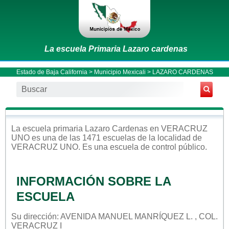
La escuela Primaria Lazaro cardenas
Estado de Baja California
>
Municipio Mexicali
> LAZARO CARDENAS
La escuela
primaria
Lazaro Cardenas
en
VERACRUZ
UNO
es una de las 1471 escuelas de la localidad de
VERACRUZ UNO
. Es una escuela de control
público
.
INFORMACIÓN SOBRE LA
ESCUELA
Su dirección: AVENIDA MANUEL MANRÍQUEZ L. , COL.
VERACRUZ I