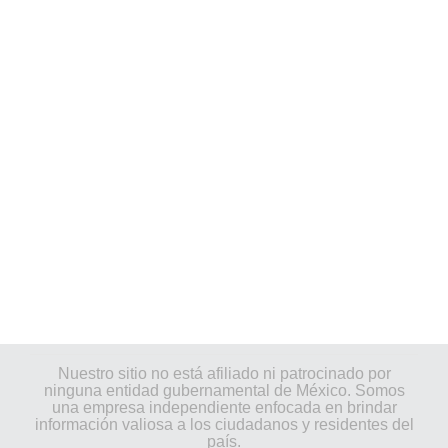
Nuestro sitio no está afiliado ni patrocinado por
ninguna entidad gubernamental de México. Somos
una empresa independiente enfocada en brindar
información valiosa a los ciudadanos y residentes del
país.