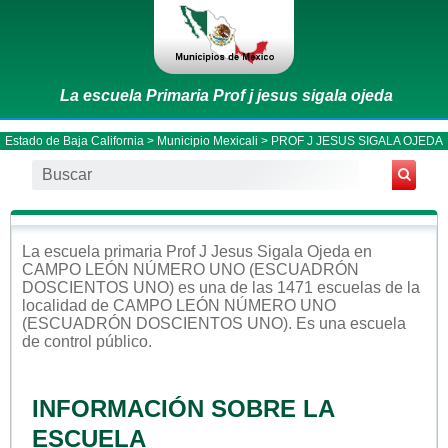
La escuela Primaria Prof j jesus sigala ojeda
Estado de Baja California
>
Municipio Mexicali
> PROF J JESUS SIGALA OJEDA
La escuela
primaria
Prof J Jesus Sigala Ojeda
en
CAMPO LEÓN NÚMERO UNO (ESCUADRÓN
DOSCIENTOS UNO)
es una de las 1471 escuelas de la
localidad de
CAMPO LEÓN NÚMERO UNO
(ESCUADRÓN DOSCIENTOS UNO)
. Es una escuela
de control
público
.
INFORMACIÓN SOBRE LA
ESCUELA