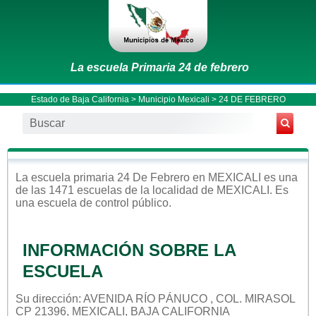
La escuela Primaria 24 de febrero
Estado de Baja California
>
Municipio Mexicali
> 24 DE FEBRERO
La escuela
primaria
24 De Febrero
en
MEXICALI
es una
de las 1471 escuelas de la localidad de
MEXICALI
. Es
una escuela de control
público
.
INFORMACIÓN SOBRE LA
ESCUELA
Su dirección: AVENIDA RÍO PÁNUCO , COL. MIRASOL
CP 21396, MEXICALI, BAJA CALIFORNIA