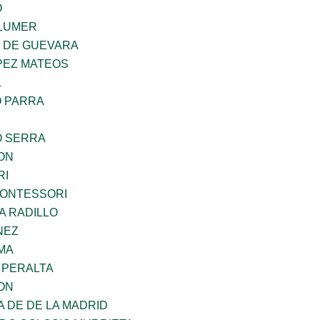
O
LUMER
Z DE GUEVARA
PEZ MATEOS
L
O PARRA
O SERRA
ON
RI
MONTESSORI
A RADILLO
NEZ
MA
 PERALTA
ON
A DE DE LA MADRID