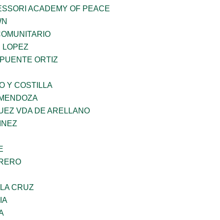
ESSORI ACADEMY OF PEACE
WN
OMUNITARIO
E LOPEZ
 PUENTE ORTIZ
O Y COSTILLA
 MENDOZA
UEZ VDA DE ARELLANO
INEZ
E
RRERO
 LA CRUZ
IA
A