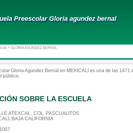
uela Preescolar Gloria agundez bernal
icali
> GLORIA AGUNDEZ BERNAL
colar
Gloria Agundez Bernal
en
MEXICALI
es una de las 1471 e
ol
público
.
CIÓN SOBRE LA ESCUELA
CALLE ATEXCAL , COL. PASCUALITOS
CALI, BAJA CALIFORNIA
11007