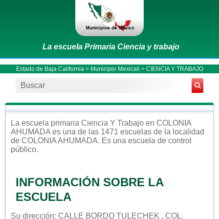
La escuela Primaria Ciencia y trabajo
Estado de Baja California
>
Municipio Mexicali
> CIENCIA Y TRABAJO
La escuela
primaria
Ciencia Y Trabajo
en
COLONIA
AHUMADA
es una de las 1471 escuelas de la localidad
de
COLONIA AHUMADA
. Es una escuela de control
público
.
INFORMACIÓN SOBRE LA
ESCUELA
Su dirección: CALLE BORDO TULECHEK , COL.