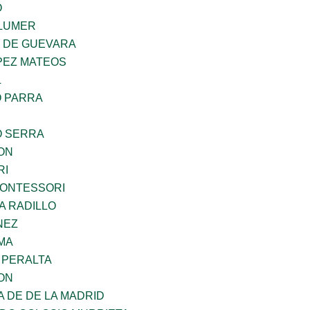
O
LUMER
Z DE GUEVARA
PEZ MATEOS
L
O PARRA
O SERRA
ON
RI
MONTESSORI
A RADILLO
NEZ
MA
 PERALTA
ON
A DE DE LA MADRID