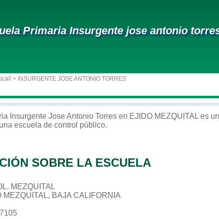
uela Primaria Insurgente jose antonio torre
icali
> INSURGENTE JOSE ANTONIO TORRES
ria
Insurgente Jose Antonio Torres
en
EJIDO MEZQUITAL
es un
 una escuela de control
público
.
CIÓN SOBRE LA ESCUELA
 COL. MEZQUITAL
O MEZQUITAL, BAJA CALIFORNIA
67105