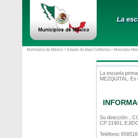
La esc
Municipios de México >
Estado de Baja California
>
Municipio Mex
La escuela
prima
MEZQUITAL
. Es
INFORMA
Su dirección: ,
CP 21901, EJID
Teléfono: 65851