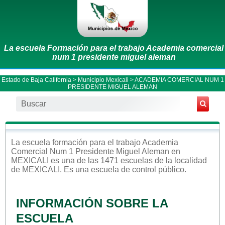
La escuela Formación para el trabajo Academia comercial
num 1 presidente miguel aleman
Estado de Baja California
>
Municipio Mexicali
> ACADEMIA COMERCIAL NUM 1
PRESIDENTE MIGUEL ALEMAN
La escuela
formación para el trabajo
Academia
Comercial Num 1 Presidente Miguel Aleman
en
MEXICALI
es una de las 1471 escuelas de la localidad
de
MEXICALI
. Es una escuela de control
público
.
INFORMACIÓN SOBRE LA
ESCUELA