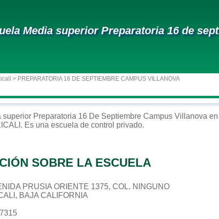
uela Media superior Preparatoria 16 de sep
icali
> PREPARATORIA 16 DE SEPTIEMBRE CAMPUS VILLANOVA
 superior
Preparatoria 16 De Septiembre Campus Villanova
e
ICALI
. Es una escuela de control
privado
.
CIÓN SOBRE LA ESCUELA
AVENIDA PRUSIA ORIENTE 1375, COL. NINGUNO
CALI, BAJA CALIFORNIA
87315