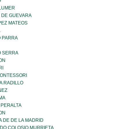
O
LUMER
Z DE GUEVARA
PEZ MATEOS
L
O PARRA
O SERRA
ON
RI
MONTESSORI
A RADILLO
NEZ
MA
 PERALTA
ON
A DE DE LA MADRID
LDO COLOSIO MURRIETA