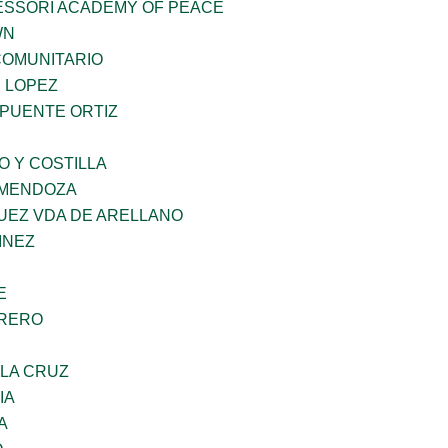
ESSORI ACADEMY OF PEACE
WN
OMUNITARIO
E LOPEZ
 PUENTE ORTIZ
O Y COSTILLA
 MENDOZA
UEZ VDA DE ARELLANO
INEZ
E
RRERO
 LA CRUZ
IA
A