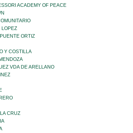
ESSORI ACADEMY OF PEACE
WN
OMUNITARIO
E LOPEZ
 PUENTE ORTIZ
O Y COSTILLA
 MENDOZA
UEZ VDA DE ARELLANO
INEZ
E
RRERO
 LA CRUZ
IA
A