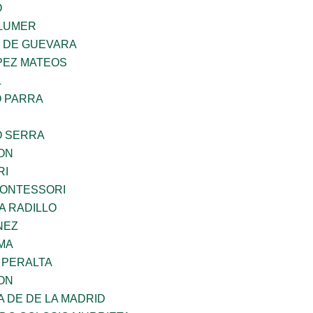
O
LUMER
Z DE GUEVARA
PEZ MATEOS
L
O PARRA
O SERRA
ON
RI
MONTESSORI
A RADILLO
NEZ
MA
 PERALTA
ON
A DE DE LA MADRID