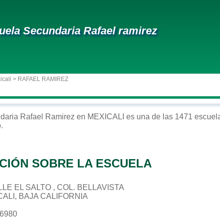
uela Secundaria Rafael ramirez
icali
> RAFAEL RAMIREZ
daria
Rafael Ramirez
en
MEXICALI
es una de las 1471 escuela
o
.
CIÓN SOBRE LA ESCUELA
ALLE EL SALTO , COL. BELLAVISTA
CALI, BAJA CALIFORNIA
26980