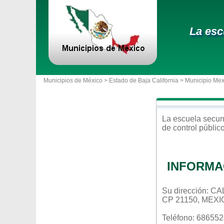
La esc
Municipios de México >
Estado de Baja California
>
Municipio Mex
La escuela
secun
de control
públic
INFORMA
Su dirección: C
CP 21150, MEXI
Teléfono: 68655