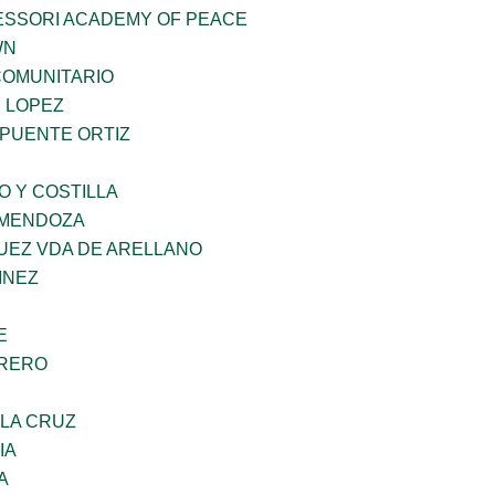
ESSORI ACADEMY OF PEACE
WN
OMUNITARIO
E LOPEZ
 PUENTE ORTIZ
O Y COSTILLA
 MENDOZA
UEZ VDA DE ARELLANO
INEZ
E
RRERO
 LA CRUZ
IA
A