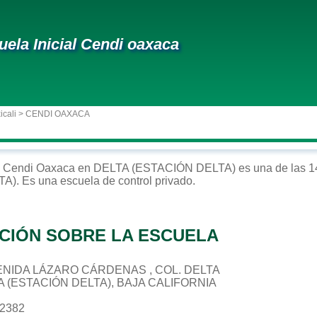
uela Inicial Cendi oaxaca
icali
> CENDI OAXACA
Cendi Oaxaca
en
DELTA (ESTACIÓN DELTA)
es una de las 1
TA)
. Es una escuela de control
privado
.
CIÓN SOBRE LA ESCUELA
AVENIDA LÁZARO CÁRDENAS , COL. DELTA
A (ESTACIÓN DELTA), BAJA CALIFORNIA
32382