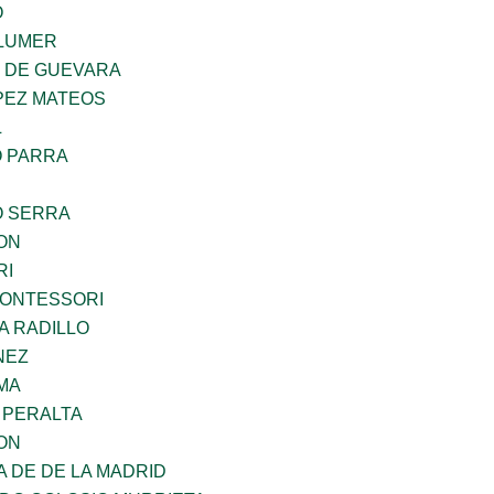
O
LUMER
Z DE GUEVARA
PEZ MATEOS
L
O PARRA
O SERRA
ON
RI
MONTESSORI
A RADILLO
NEZ
MA
 PERALTA
ON
A DE DE LA MADRID