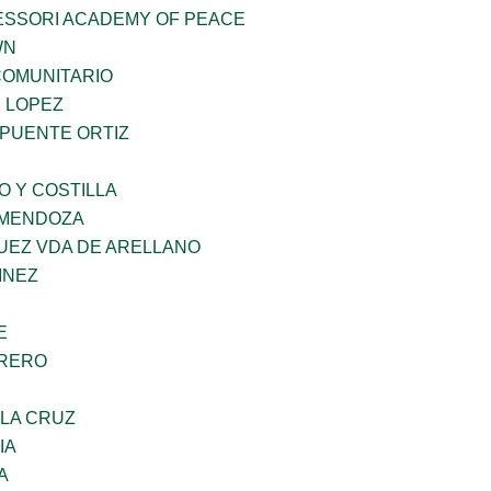
ESSORI ACADEMY OF PEACE
WN
OMUNITARIO
E LOPEZ
 PUENTE ORTIZ
O Y COSTILLA
 MENDOZA
UEZ VDA DE ARELLANO
INEZ
E
RRERO
 LA CRUZ
IA
A