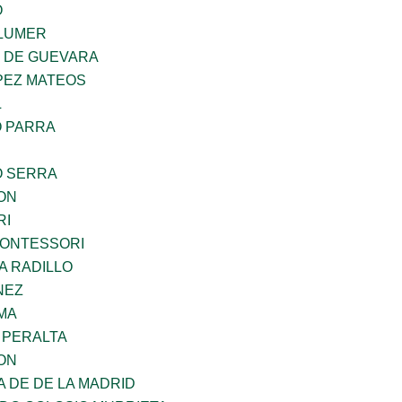
O
LUMER
Z DE GUEVARA
PEZ MATEOS
L
O PARRA
O SERRA
ON
RI
MONTESSORI
A RADILLO
NEZ
MA
 PERALTA
ON
A DE DE LA MADRID