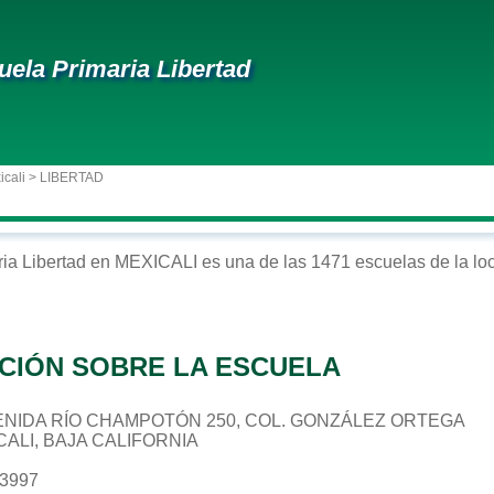
uela Primaria Libertad
icali
> LIBERTAD
ria
Libertad
en
MEXICALI
es una de las 1471 escuelas de la lo
CIÓN SOBRE LA ESCUELA
 AVENIDA RÍO CHAMPOTÓN 250, COL. GONZÁLEZ ORTEGA
CALI, BAJA CALIFORNIA
13997