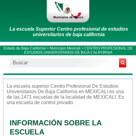
La escuela Superior Centro profesional de estudios
universitarios de baja california
Estado de Baja California
>
Municipio Mexicali
> CENTRO PROFESIONAL DE
ESTUDIOS UNIVERSITARIOS DE BAJA CALIFORNIA
La escuela
superior
Centro Profesional De Estudios
Universitarios De Baja California
en
MEXICALI
es una
de las 1471 escuelas de la localidad de
MEXICALI
. Es
una escuela de control
privado
.
INFORMACIÓN SOBRE LA
ESCUELA