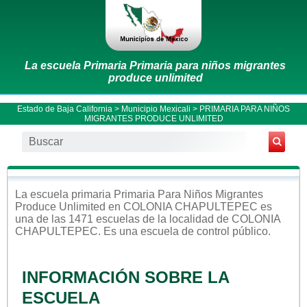
La escuela Primaria Primaria para niños migrantes
produce unlimited
Estado de Baja California
>
Municipio Mexicali
> PRIMARIA PARA NIÑOS
MIGRANTES PRODUCE UNLIMITED
La escuela
primaria
Primaria Para Niños Migrantes
Produce Unlimited
en
COLONIA CHAPULTEPEC
es
una de las 1471 escuelas de la localidad de
COLONIA
CHAPULTEPEC
. Es una escuela de control
público
.
INFORMACIÓN SOBRE LA
ESCUELA