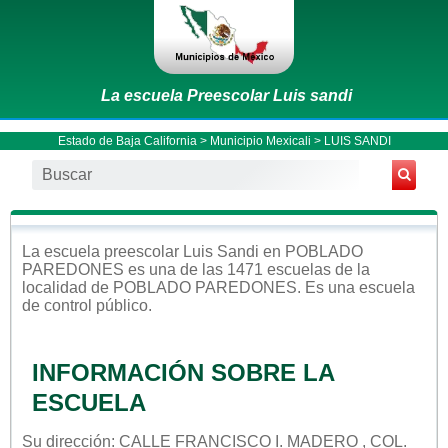
La escuela Preescolar Luis sandi
Estado de Baja California
>
Municipio Mexicali
> LUIS SANDI
La escuela
preescolar
Luis Sandi
en
POBLADO
PAREDONES
es una de las 1471 escuelas de la
localidad de
POBLADO PAREDONES
. Es una escuela
de control
público
.
INFORMACIÓN SOBRE LA
ESCUELA
Su dirección: CALLE FRANCISCO I. MADERO , COL.