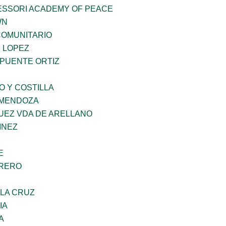
ESSORI ACADEMY OF PEACE
WN
OMUNITARIO
E LOPEZ
 PUENTE ORTIZ
O Y COSTILLA
 MENDOZA
UEZ VDA DE ARELLANO
INEZ
E
RRERO
 LA CRUZ
IA
A