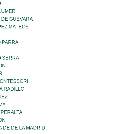
O
LUMER
Z DE GUEVARA
PEZ MATEOS
L
O PARRA
O SERRA
ON
RI
MONTESSORI
A RADILLO
NEZ
MA
 PERALTA
ON
A DE DE LA MADRID