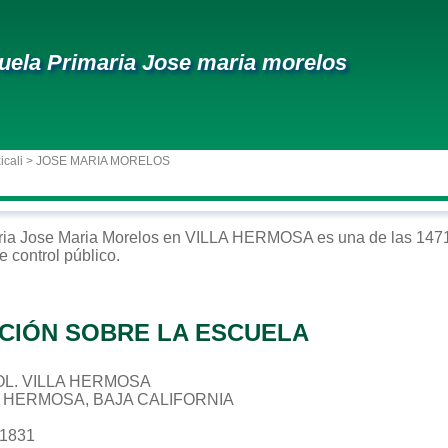
uela Primaria Jose maria morelos
icali
> JOSE MARIA MORELOS
ria
Jose Maria Morelos
en
VILLA HERMOSA
es una de las 1471
e control
público
.
CIÓN SOBRE LA ESCUELA
 COL. VILLA HERMOSA
LA HERMOSA, BAJA CALIFORNIA
41831