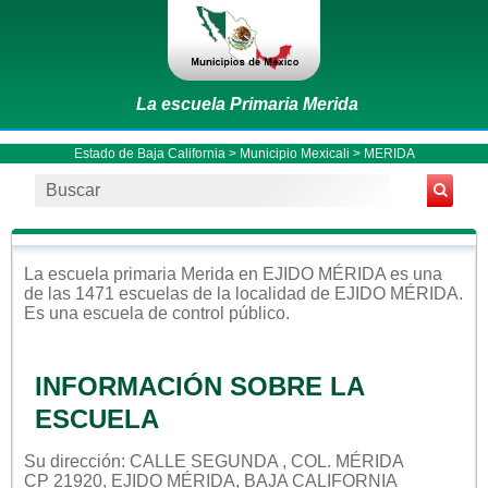
La escuela Primaria Merida
Estado de Baja California
>
Municipio Mexicali
> MERIDA
La escuela
primaria
Merida
en
EJIDO MÉRIDA
es una
de las 1471 escuelas de la localidad de
EJIDO MÉRIDA
.
Es una escuela de control
público
.
INFORMACIÓN SOBRE LA
ESCUELA
Su dirección: CALLE SEGUNDA , COL. MÉRIDA
CP 21920, EJIDO MÉRIDA, BAJA CALIFORNIA