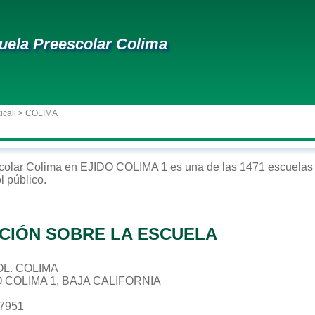
uela Preescolar Colima
icali
> COLIMA
colar
Colima
en
EJIDO COLIMA 1
es una de las 1471 escuelas 
ol
público
.
CIÓN SOBRE LA ESCUELA
COL. COLIMA
O COLIMA 1, BAJA CALIFORNIA
57951