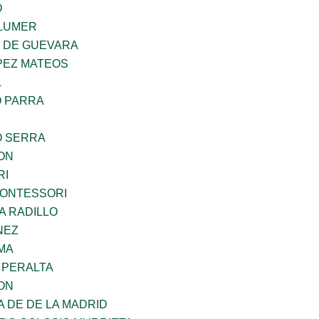
O
LUMER
Z DE GUEVARA
PEZ MATEOS
L
O PARRA
O SERRA
ON
RI
MONTESSORI
A RADILLO
NEZ
MA
 PERALTA
ON
A DE DE LA MADRID