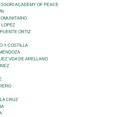
ESSORI ACADEMY OF PEACE
WN
OMUNITARIO
E LOPEZ
 PUENTE ORTIZ
O Y COSTILLA
 MENDOZA
UEZ VDA DE ARELLANO
INEZ
E
RRERO
 LA CRUZ
IA
A