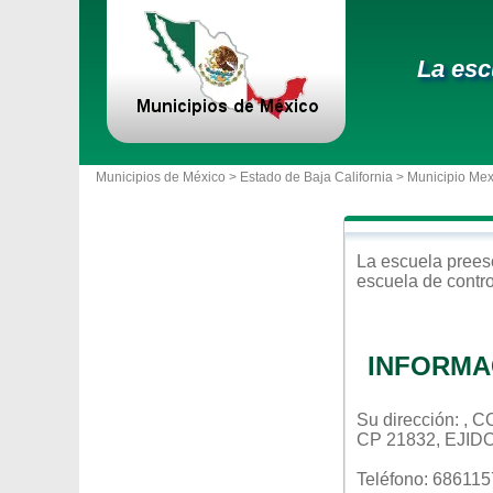
La esc
Municipios de México >
Estado de Baja California
>
Municipio Mex
La escuela
prees
escuela de contr
INFORMA
Su dirección: , 
CP 21832, EJID
Teléfono: 68611