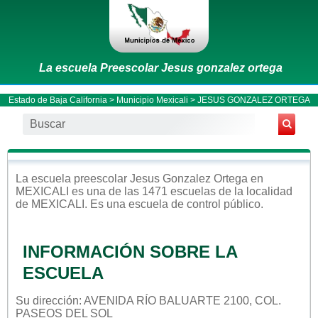
La escuela Preescolar Jesus gonzalez ortega
Estado de Baja California
>
Municipio Mexicali
> JESUS GONZALEZ ORTEGA
La escuela
preescolar
Jesus Gonzalez Ortega
en
MEXICALI
es una de las 1471 escuelas de la localidad
de
MEXICALI
. Es una escuela de control
público
.
INFORMACIÓN SOBRE LA
ESCUELA
Su dirección: AVENIDA RÍO BALUARTE 2100, COL.
PASEOS DEL SOL