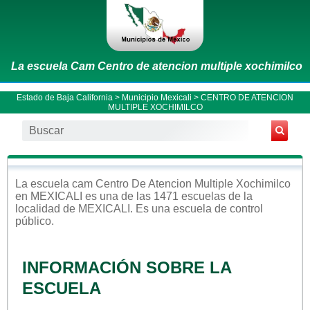
La escuela Cam Centro de atencion multiple xochimilco
Estado de Baja California
>
Municipio Mexicali
> CENTRO DE ATENCION
MULTIPLE XOCHIMILCO
La escuela
cam
Centro De Atencion Multiple Xochimilco
en
MEXICALI
es una de las 1471 escuelas de la
localidad de
MEXICALI
. Es una escuela de control
público
.
INFORMACIÓN SOBRE LA
ESCUELA