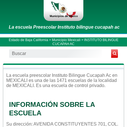
La escuela Preescolar Instituto bilingue cucapah ac
Estado de Baja California
>
Municipio Mexicali
> INSTITUTO BILINGUE
CUCAPAH AC
La escuela
preescolar
Instituto Bilingue Cucapah Ac
en
MEXICALI
es una de las 1471 escuelas de la localidad
de
MEXICALI
. Es una escuela de control
privado
.
INFORMACIÓN SOBRE LA
ESCUELA
Su dirección: AVENIDA CONSTITUYENTES 701, COL.