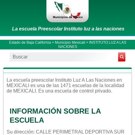
La escuela Preescolar Instituto luz a las naciones
Estado de Baja California
>
Municipio Mexicali
> INSTITUTO LUZ A LAS
NACIONES
La escuela
preescolar
Instituto Luz A Las Naciones
en
MEXICALI
es una de las 1471 escuelas de la localidad
de
MEXICALI
. Es una escuela de control
privado
.
INFORMACIÓN SOBRE LA
ESCUELA
Su dirección: CALLE PERIMETRAL DEPORTIVA SUR